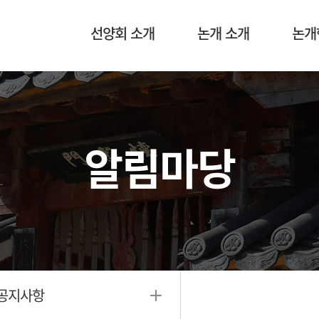
선양회 소개
논개 소개
논개
알림마당
공지사항