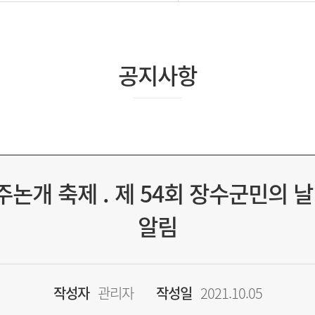
공지사항
주논개 축제 . 제 54회 장수군민의 
알림
작성자
관리자
작성일
2021.10.05