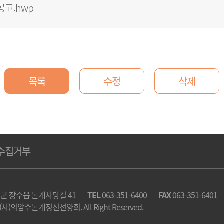
고.hwp
목록
수정
삭제
수집거부
군 장수읍 논개사당길 41
TEL
063-351-6400
FAX
063-351-6401
c) (사)의암주논개정신선양회. All Right Reserved.