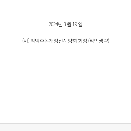
2024
8
19
년
월
일
(
)
(
)
사
의암주논개정신선양회 회장
직인생략