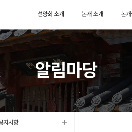
선양회 소개
논개 소개
논개
알림마당
공지사항