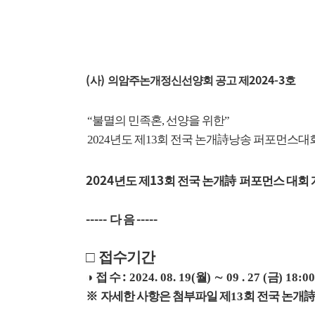
(
)
2024-3
사
의암주논개정신선양회 공고 제
호
“
불멸의 민족혼
,
선양을 위한
”
2024
년도 제
13
회 전국
논개
詩
낭송 퍼포먼스대
2024
13
년도 제
회 전국 논개
詩
퍼포먼스 대회 
-----
-----
다 음
□
접수기간
:
◑
접 수
2024. 08. 19(
월
)
∼
09 . 27 (
금
) 18:00
※
자세한 사항은 첨부파일 제
13
회 전국 논개