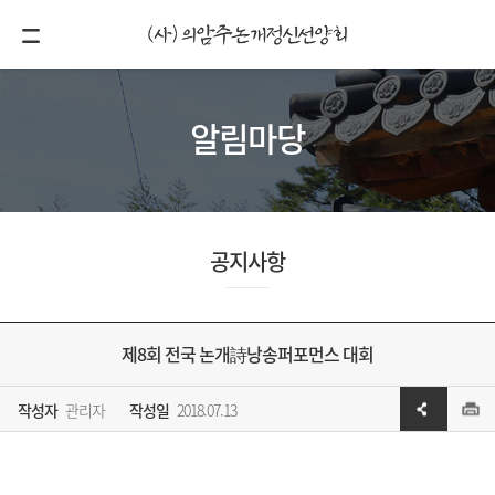
알림마당
공지사항
제8회 전국 논개詩낭송퍼포먼스 대회
작성자
관리자
작성일
2018.07.13