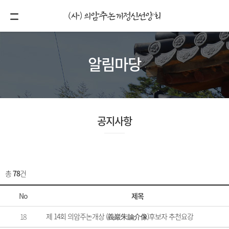
알림마당
공지사항
총
78
건
No
제목
제 14회 의암주논개상 (義巖朱論介像)후보자 추천요강
18