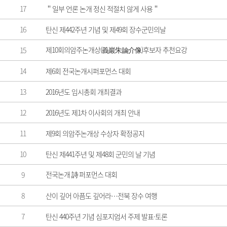
17
＂일부 언론 논개 정신 적절치 않게 사용＂
16
탄신 제442주년 기념 및 제49회 장수군민의날
제10회의암주논개상(義巖朱論介像)후보자 추천요강
15
14
제6회 전국논개시퍼포먼스 대회
13
2016년도 임시총회 개최결과
12
2016년도 제1차 이사회의 개최 안내
11
제9회 의암주논개상 수상자 확정공지
10
탄신 제441주년 및 제48회 군민의 날 기념
전국논개 詩 퍼포먼스 대회
9
8
산이 깊어 아픔도 깊어라…전북 장수 여행
7
탄신 440주년 기념 심포지엄서 주제 발표·토론